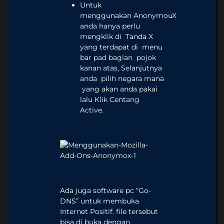
Untuk
menggunakan AnonymouX
anda hanya perlu
mengklik di Tanda X
yang terdapat di menu
bar pad bagian pojok
kanan atas, Selanjutnya
anda pilih negara mana
yang akan anda pakai
lalu Klik Centang
Active.
Ada juga software pc “Go-
DNS” untuk membuka
Internet Positif. file tersebut
bisa di buka dengan