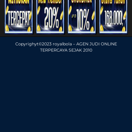
Copyrighyt©2023 royalbola – AGEN JUDI ONLINE
TERPERCAYA SEJAK 2010