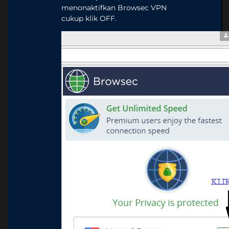
menonaktifkan Browsec VPN
cukup klik OFF.