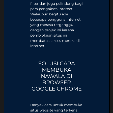
filter dan juga pelindung bagi
para pengakses internet.
Walaupun begitu ada
beberapa pengguna internet
yang merasa terganggu
dengan projek ini karena
pemblokiran situs ini
membatasi akses mereka di
internet.
SOLUSI CARA
MEMBUKA
NAWALA DI
BROWSER
GOOGLE CHROME
Banyak cara untuk membuka
situs website yang terkena