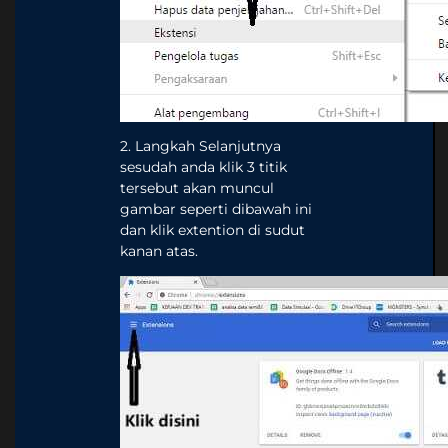
2. Langkah Selanjutnya
sesudah anda klik 3 titik
tersebut akan muncul
gambar seperti dibawah ini
dan klik extention di sudut
kanan atas.