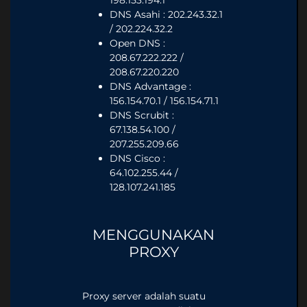
198.153.194.1
DNS Asahi : 202.243.32.1
/ 202.224.32.2
Open DNS :
208.67.222.222 /
208.67.220.220
DNS Advantage :
156.154.70.1 / 156.154.71.1
DNS Scrubit :
67.138.54.100 /
207.255.209.66
DNS Cisco :
64.102.255.44 /
128.107.241.185
MENGGUNAKAN
PROXY
Proxy server adalah suatu