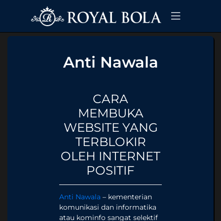
Anti Nawala
CARA
MEMBUKA
WEBSITE YANG
TERBLOKIR
OLEH INTERNET
POSITIF
Anti Nawala
– kementerian
komunikasi dan informatika
atau kominfo sangat selektif