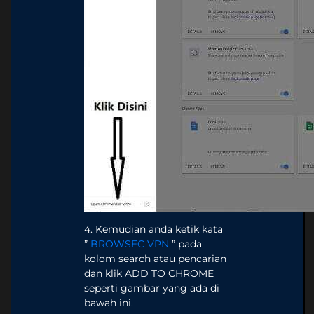
4. Kemudian anda ketik kata
”
BROWSEC VPN
” pada
kolom search atau pencarian
dan klik ADD TO CHROME
seperti gambar yang ada di
bawah ini.