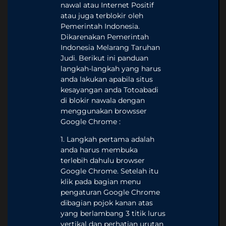
nawal atau Internet Positif
atau juga terblokir oleh
Pemerintah Indonesia.
Dikarenakan Pemerintah
Indonesia Melarang Taruhan
Judi. Berikut ini panduan
langkah-langkah yang harus
anda lakukan apabila situs
kesayangan anda Totoabadi
di blokir nawala dengan
menggunakan browsser
Google Chrome :
1. Langkah pertama adalah
anda harus membuka
terlebih dahulu browser
Google Chrome. Setelah itu
klik pada bagian menu
pengaturan Google Chrome
dibagian pojok kanan atas
yang berlambang 3 titik lurus
vertikal dan perhatian urutan