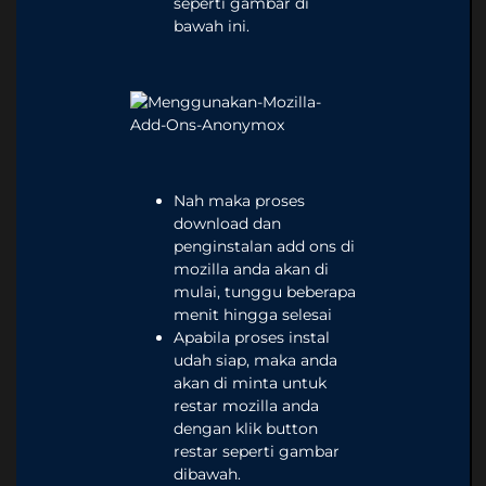
seperti gambar di
bawah ini.
Nah maka proses
download dan
penginstalan add ons di
mozilla anda akan di
mulai, tunggu beberapa
menit hingga selesai
Apabila proses instal
udah siap, maka anda
akan di minta untuk
restar mozilla anda
dengan klik button
restar seperti gambar
dibawah.