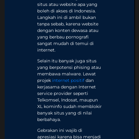
situs atau website apa yang
boleh di akses di Indonesia.
Langkah ini di ambil bukan
tanpa sebab, karena website
dengan konten dewasa atau
yang berbau pornografi
sangat mudah di temui di
internet.
Selain itu banyak juga situs
yang berpotensi phising atau
membawa malware. Lewat
projek
internet positif
dan
kerjasama dengan Internet
service provider seperti
Telkomsel, Indosat, maupun
XL kominfo sudah memblokir
banyak situs yang di nilai
berbahaya.
Gebrakan ini wajib di
apresiasi karena bisa menjadi