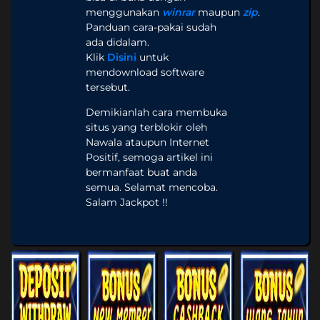
menggunakan
winrar
maupun
zip
.
Panduan cara-pakai sudah
ada didalam.
Klik
Disini
untuk
mendownload software
tersebut.
Demikianlah cara membuka
situs yang terblokir oleh
Nawala ataupun Internet
Positif, semoga artikel ini
bermanfaat buat anda
semua. Selamat mencoba.
Salam Jackpot !!